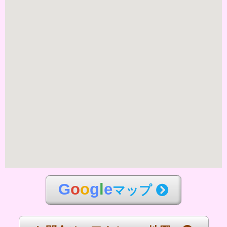
G
o
o
g
l
e
マップ