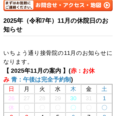
2025年（令和7年）11月の休院日のお
知らせ
いちょう通り接骨院の11月のお知らせに
なります。
【 2025年11月の案内 】(
赤：お休
み
青：午後は完全予約制
)
日
月
火
水
木
金
土
26
27
28
29
30
31
1
休
〇
〇
〇
〇
〇
〇