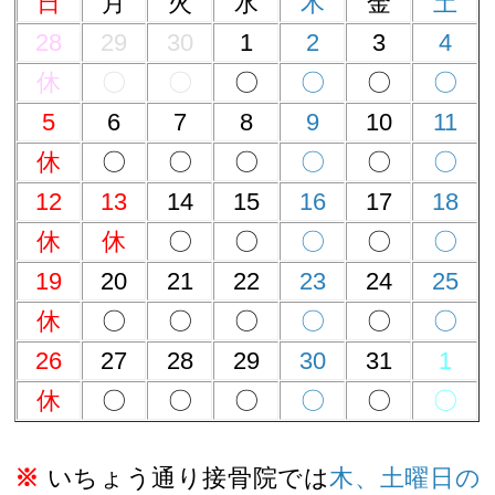
日
月
火
水
木
金
土
28
29
30
1
2
3
4
休
〇
〇
〇
〇
〇
〇
5
6
7
8
9
10
11
休
〇
〇
〇
〇
〇
〇
12
13
14
15
16
17
18
休
休
〇
〇
〇
〇
〇
19
20
21
22
23
24
25
休
〇
〇
〇
〇
〇
〇
26
27
28
29
30
31
1
休
〇
〇
〇
〇
〇
〇
※
いちょう通り接骨院では
木、土曜日の