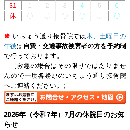
31
1
2
3
4
5
6
休
〇
〇
〇
〇
〇
〇
※
いちょう通り接骨院では
木、土曜日の
午後
は
自費・交通事故被害者の方を予約制
で行っております。
（救急の場合はその限りではありませ
んので一度各務原のいちょう通り接骨院
へご連絡ください。）
2025年（令和7年）7月の休院日のお知
らせ