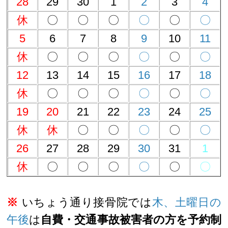
28
29
30
1
2
3
4
休
〇
〇
〇
〇
〇
〇
5
6
7
8
9
10
11
休
〇
〇
〇
〇
〇
〇
12
13
14
15
16
17
18
休
〇
〇
〇
〇
〇
〇
19
20
21
22
23
24
25
休
休
〇
〇
〇
〇
〇
26
27
28
29
30
31
1
休
〇
〇
〇
〇
〇
〇
※
いちょう通り接骨院では
木、土曜日の
午後
は
自費・交通事故被害者の方を予約制