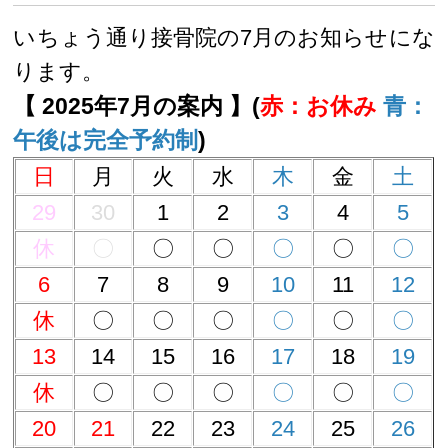
いちょう通り接骨院の7月のお知らせにな
ります。
【 2025年7月の案内 】(
赤：お休み
青：
午後は完全予約制
)
日
月
火
水
木
金
土
29
30
1
2
3
4
5
休
〇
〇
〇
〇
〇
〇
6
7
8
9
10
11
12
休
〇
〇
〇
〇
〇
〇
13
14
15
16
17
18
19
休
〇
〇
〇
〇
〇
〇
20
21
22
23
24
25
26