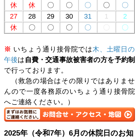
休
休
〇
〇
〇
〇
〇
27
28
29
30
31
1
2
休
〇
〇
〇
〇
〇
〇
※
いちょう通り接骨院では
木、土曜日の
午後
は
自費・交通事故被害者の方を予約制
で行っております。
（救急の場合はその限りではありませ
んので一度各務原のいちょう通り接骨院
へご連絡ください。）
2025年（令和7年）6月の休院日のお知