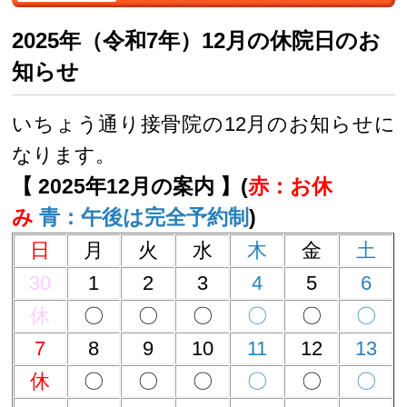
2025年（令和7年）12月の休院日のお
知らせ
いちょう通り接骨院の12月のお知らせに
なります。
【 2025年12月の案内 】(
赤：お休
み
青：午後は完全予約制
)
日
月
火
水
木
金
土
30
1
2
3
4
5
6
休
〇
〇
〇
〇
〇
〇
7
8
9
10
11
12
13
休
〇
〇
〇
〇
〇
〇