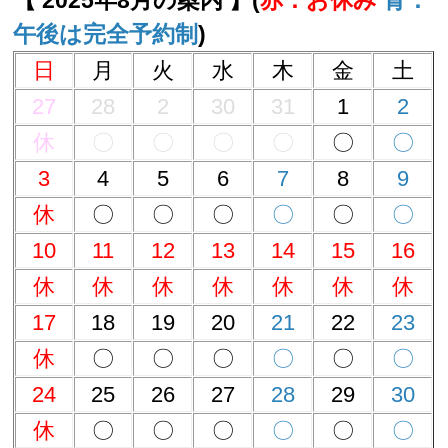
【 2025年8月の案内 】(
赤：お休み
青：
午後は完全予約制
)
日
月
火
水
木
金
土
27
28
2
30
31
1
2
休
〇
〇
〇
〇
〇
〇
3
4
5
6
7
8
9
休
〇
〇
〇
〇
〇
〇
10
11
12
13
14
15
16
休
休
休
休
休
休
休
17
18
19
20
21
22
23
休
〇
〇
〇
〇
〇
〇
24
25
26
27
28
29
30
休
〇
〇
〇
〇
〇
〇