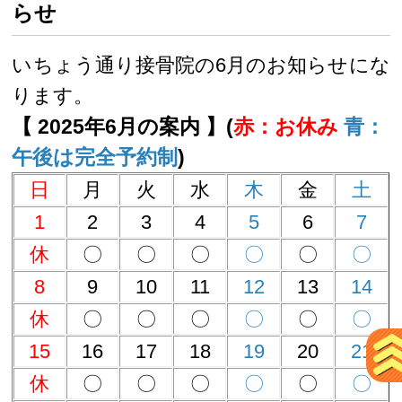
らせ
いちょう通り接骨院の6月のお知らせにな
ります。
【 2025年6月の案内 】(
赤：お休み
青：
午後は完全予約制
)
日
月
火
水
木
金
土
1
2
3
4
5
6
7
休
〇
〇
〇
〇
〇
〇
8
9
10
11
12
13
14
休
〇
〇
〇
〇
〇
〇
15
16
17
18
19
20
21
休
〇
〇
〇
〇
〇
〇