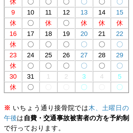
休
〇
〇
〇
〇
〇
〇
9
10
11
12
13
14
15
休
〇
休
〇
休
休
休
16
17
18
19
20
21
22
休
〇
〇
〇
〇
〇
〇
23
24
25
26
27
28
29
休
〇
〇
〇
〇
〇
〇
30
31
1
2
3
4
5
休
〇
〇
〇
〇
〇
〇
※
いちょう通り接骨院では
木、土曜日の
午後
は
自費・交通事故被害者の方を予約制
で行っております。