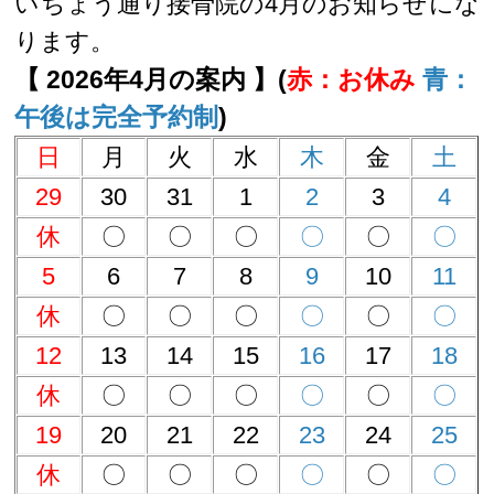
いちょう通り接骨院の4月のお知らせにな
ります。
【 2026年4月の案内 】(
赤：お休み
青：
午後は完全予約制
)
日
月
火
水
木
金
土
29
30
31
1
2
3
4
休
〇
〇
〇
〇
〇
〇
5
6
7
8
9
10
11
休
〇
〇
〇
〇
〇
〇
12
13
14
15
16
17
18
休
〇
〇
〇
〇
〇
〇
19
20
21
22
23
24
25
休
〇
〇
〇
〇
〇
〇