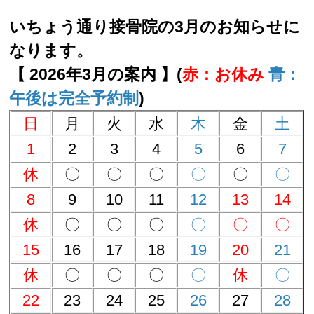
いちょう通り接骨院の3月のお知らせに
なります。
【 2026年3月の案内 】(
赤：お休み
青：
午後は完全予約制
)
日
月
火
水
木
金
土
1
2
3
4
5
6
7
休
〇
〇
〇
〇
〇
〇
8
9
10
11
12
13
14
休
〇
〇
〇
〇
〇
〇
15
16
17
18
19
20
21
休
〇
〇
〇
〇
休
〇
22
23
24
25
26
27
28