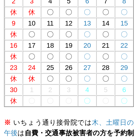
2
3
4
5
6
7
8
休
休
〇
〇
〇
〇
〇
9
10
11
12
13
14
15
休
〇
〇
〇
〇
〇
〇
16
17
18
19
20
21
22
休
〇
〇
〇
〇
〇
〇
23
24
25
26
27
28
29
休
休
〇
〇
〇
〇
〇
30
1
2
3
4
5
6
休
〇
〇
〇
〇
〇
〇
※
いちょう通り接骨院では
木、土曜日の
午後
は
自費・交通事故被害者の方を予約制