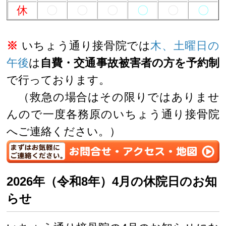
休
〇
〇
〇
〇
〇
〇
※
いちょう通り接骨院では
木、土曜日の
午後
は
自費・交通事故被害者の方を予約制
で行っております。
（救急の場合はその限りではありませ
んので一度各務原のいちょう通り接骨院
へご連絡ください。）
2026年（令和8年）4月の休院日のお知
らせ