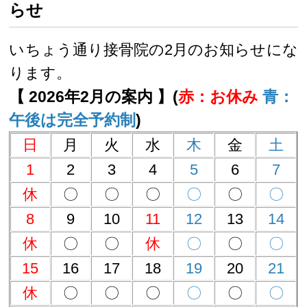
らせ
いちょう通り接骨院の2月のお知らせにな
ります。
【 2026年2月の案内 】(
赤：お休み
青：
午後は完全予約制
)
日
月
火
水
木
金
土
1
2
3
4
5
6
7
休
〇
〇
〇
〇
〇
〇
8
9
10
11
12
13
14
休
〇
〇
休
〇
〇
〇
15
16
17
18
19
20
21
休
〇
〇
〇
〇
〇
〇