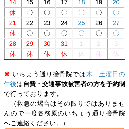
14
15
16
17
18
19
20
休
〇
〇
〇
〇
〇
〇
21
22
23
24
25
26
27
休
〇
〇
〇
〇
〇
〇
28
29
30
31
1
2
3
休
休
休
休
休
休
休
※
いちょう通り接骨院では
木、土曜日の
午後
は
自費・交通事故被害者の方を予約制
で行っております。
（救急の場合はその限りではありませ
んので一度各務原のいちょう通り接骨院
へご連絡ください。）