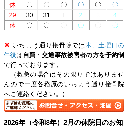
休
〇
〇
〇
〇
〇
〇
29
30
31
1
2
3
4
休
〇
〇
〇
〇
〇
〇
※
いちょう通り接骨院では
木、土曜日の
午後
は
自費・交通事故被害者の方を予約制
で行っております。
（救急の場合はその限りではありませ
んので一度各務原のいちょう通り接骨院
へご連絡ください。）
2026年（令和8年）2月の休院日のお知