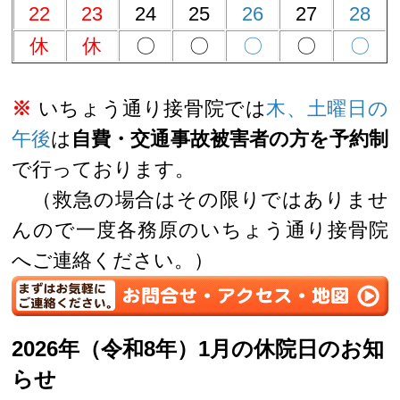
22
23
24
25
26
27
28
休
休
〇
〇
〇
〇
〇
※
いちょう通り接骨院では
木、土曜日の
午後
は
自費・交通事故被害者の方を予約制
で行っております。
（救急の場合はその限りではありませ
んので一度各務原のいちょう通り接骨院
へご連絡ください。）
2026年（令和8年）1月の休院日のお知
らせ