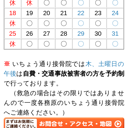
休
休
〇
〇
〇
〇
〇
18
19
20
21
22
23
24
休
〇
〇
〇
〇
〇
〇
25
26
27
28
29
30
31
休
〇
〇
〇
〇
〇
〇
※
いちょう通り接骨院では
木、土曜日の
午後
は
自費・交通事故被害者の方を予約制
で行っております。
（救急の場合はその限りではありませ
んので一度各務原のいちょう通り接骨院
へご連絡ください。）