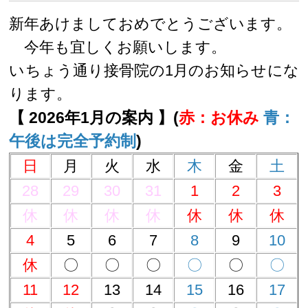
新年あけましておめでとうございます。
今年も宜しくお願いします。
いちょう通り接骨院の1月のお知らせにな
ります。
【 2026年1月の案内 】(
赤：お休み
青：
午後は完全予約制
)
日
月
火
水
木
金
土
28
29
30
31
1
2
3
休
休
休
休
休
休
休
4
5
6
7
8
9
10
休
〇
〇
〇
〇
〇
〇
11
12
13
14
15
16
17