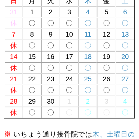
日
月
火
水
木
金
土
31
1
2
3
4
5
6
休
〇
〇
〇
〇
〇
〇
7
8
9
10
11
12
13
休
〇
〇
〇
〇
〇
〇
14
15
16
17
18
19
20
休
〇
〇
〇
〇
〇
〇
21
22
23
24
25
26
27
休
〇
〇
〇
〇
〇
〇
28
29
30
1
2
3
4
休
〇
〇
〇
〇
〇
〇
※
いちょう通り接骨院では
木、土曜日の