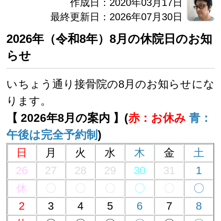
作成日：2020年03月17日
最終更新日：2026年07月30日
2026年（令和8年）8月の休院日のお知
らせ
いちょう通り接骨院の8月のお知らせにな
ります。
【 2026年8月の案内 】(
赤：お休み
青：
午後は完全予約制
)
日
月
火
水
木
金
土
26
27
28
29
30
31
1
休
〇
〇
〇
〇
〇
〇
2
3
4
5
6
7
8