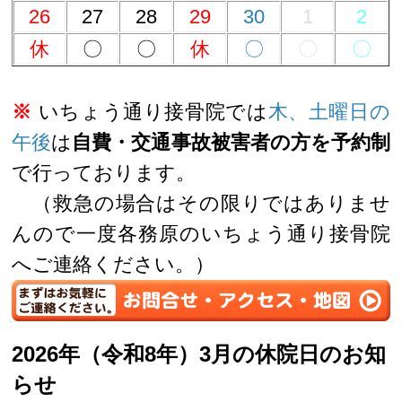
26
27
28
29
30
1
2
休
〇
〇
休
〇
〇
〇
※
いちょう通り接骨院では
木、土曜日の
午後
は
自費・交通事故被害者の方を予約制
で行っております。
（救急の場合はその限りではありませ
んので一度各務原のいちょう通り接骨院
へご連絡ください。）
2026年（令和8年）3月の休院日のお知
らせ