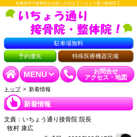
各務原市で接骨院をお探しの方は【 いちょう通り接骨院 】
駐車場無料
予約優先
特殊医療機器完備
お問合せ
MENU
アクセス・地図
トップ
新着情報
新着情報
文責：
いちょう通り接骨院 院長
牧村 康広