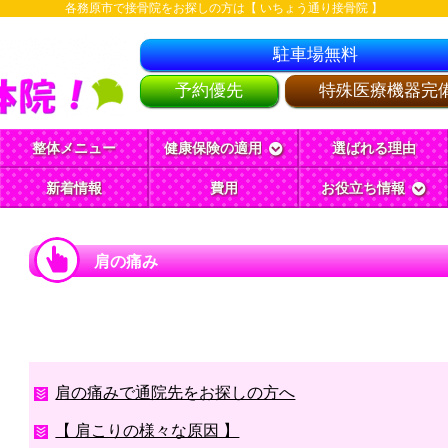
各務原市で接骨院をお探しの方は【 いちょう通り接骨院 】
駐車場無料
予約優先
特殊医療機器完
整体メニュー
健康保険の適用
選ばれる理由
新着情報
費用
お役立ち情報
肩の痛み
肩の痛みで通院先をお探しの方へ
【 肩こりの様々な原因 】