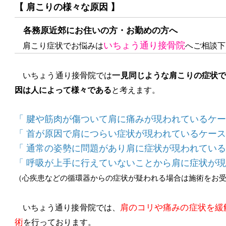
【 肩こりの様々な原因 】
各務原近郊にお住いの方・お勤めの方へ
いちょう通り接骨院
肩こり症状でお悩みは
へご相談下
いちょう通り接骨院では
一見同じような肩こりの症状
で
因は人によって様々である
と考えます。
「 腱や筋肉が傷ついて肩に痛みが現われているケー
「 首が原因で肩につらい症状が現われているケース
「 通常の姿勢に問題があり肩に症状が現われている
「 呼吸が上手に行えていないことから肩に症状が現わ
（心疾患などの循環器からの症状が疑われる場合は施術をお
肩のコリや痛みの症状を緩
いちょう通り接骨院では、
術
を行っております。