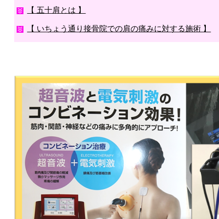
【 五十肩とは 】
【 いちょう通り接骨院での肩の痛みに対する施術 】