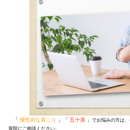
「
慢性的な肩こり
」「
五十肩
」
でお悩みの方は、
骨院にご相談ください。