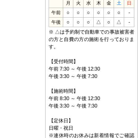
月
火
水
木
金
土
日
○
○
○
○
○
○
-
午前
○
○
○
△
○
△
-
午後
※ △は予約制で自動車での事故被害者
の方と自費の方の施術を行っておりま
す。
【受付時間】
午前 7:30 ～ 午後 12:30
午後 3:30 ～ 午後 7:30
【施術時間】
午前 8:30 ～ 午後 12:30
午後 3:30 ～ 午後 7:30
【定休日】
日曜・祝日
※連休時のお休みは新着情報でご確認