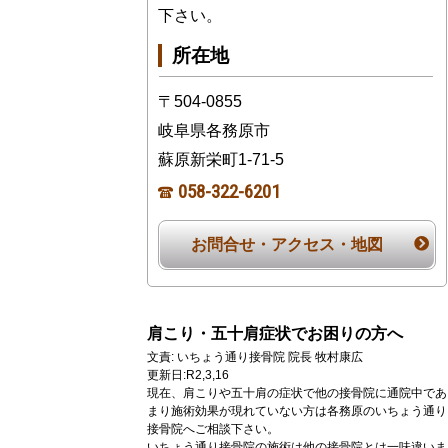
下さい。
所在地
〒504-0855
岐阜県各務原市
蘇原新栄町1-71-5
058-322-6201
お問合せ・アクセス・地図
肩こり・五十肩症状でお困りの方へ
文責: いちょう通り接骨院 院長 牧村康広
更新日:R2,3,16
現在、肩こりや五十肩の症状で他の接骨院に通院中であ
まり施術効果が現れていない方は各務原のいちょう通り
接骨院へご相談下さい。
いちょう通り接骨院の施術は他の接骨院とは一味違いま