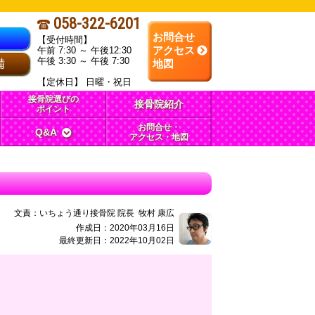
058-322-6201
お問合せ
【受付時間】
午前 7:30 ～ 午後12:30
アクセス
午後 3:30 ～ 午後 7:30
備
地図
【定休日】 日曜・祝日
接骨院選びの
接骨院紹介
ポイント
お問合せ・
Q&A
アクセス・地図
文責：
いちょう通り接骨院 院長
牧村 康広
作成日：2020年03月16日
最終更新日：2022年10月02日