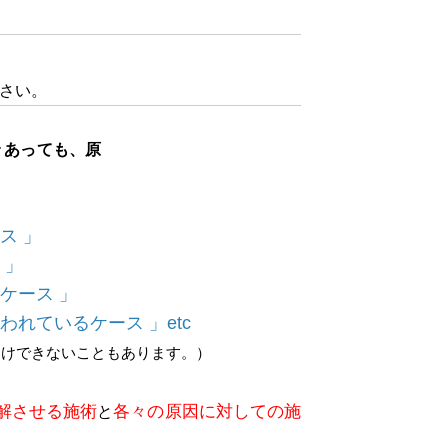
さい。
 あっても、原
ス 」
 」
ケース 」
れているケース 」etc
受けできないこともあります。）
解させる施術
各々の原因に対しての施
と